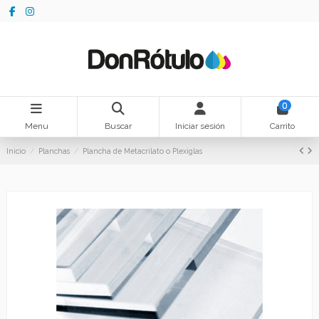
0
Menu
Buscar
Iniciar sesión
Carrito
Inicio
Planchas
Plancha de Metacrilato o Plexiglas