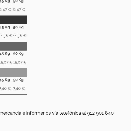
45 Kg
50 Kg
8,47 €
8,47 €
45 Kg
50 Kg
11,38 €
11,38 €
45 Kg
50 Kg
15,67 €
15,67 €
45 Kg
50 Kg
7,46 €
7,46 €
 mercancia e infórmenos vía telefónica al 912 901 840.