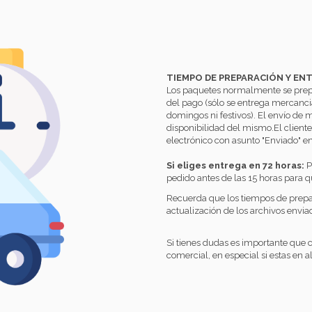
TIEMPO DE PREPARACIÓN Y EN
Los paquetes normalmente se prepar
del pago (sólo se entrega mercanci
domingos ni festivos). El envío de 
disponibilidad del mismo.El client
electrónico con asunto "Enviado" e
Si eliges entrega en 72 horas:
P
pedido antes de las 15 horas para q
Recuerda que los tiempos de prepar
actualización de los archivos enviad
Si tienes dudas es importante que
comercial, en especial si estas en 