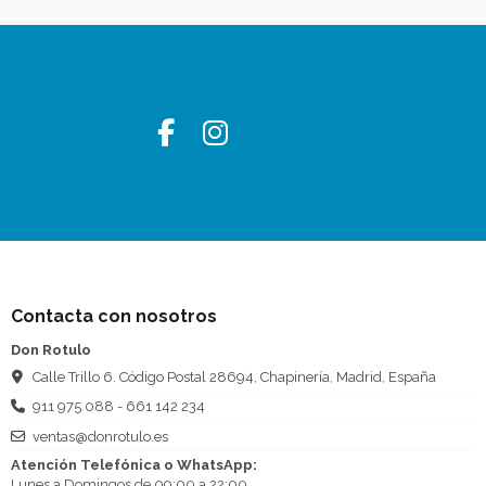
Contacta con nosotros
Don Rotulo
Calle Trillo 6. Código Postal 28694, Chapinería, Madrid, España
911 975 088 - 661 142 234
ventas@donrotulo.es
Atención Telefónica o WhatsApp:
Lunes a Domingos de 09:00 a 22:00