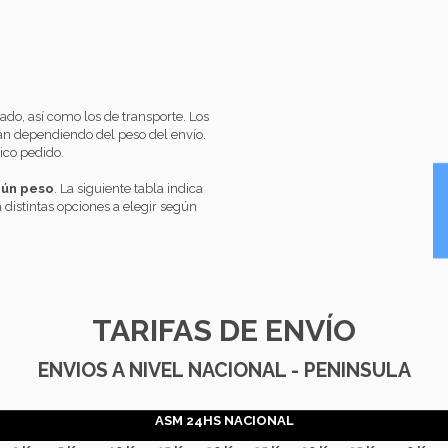
do, así como los de transporte. Los
ían dependiendo del peso del envío.
ico pedido.
gún peso
. La siguiente tabla indica
a distintas opciones a elegir según
TARIFAS DE ENVÍO
ENVIOS A NIVEL NACIONAL - PENINSULA
ASM 24HS NACIONAL