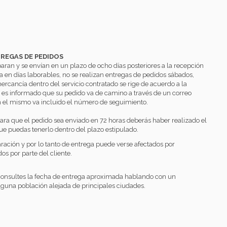
TREGAS DE PEDIDOS
an y se envían en un plazo de ocho días posteriores a la recepción
a en días laborables, no se realizan entregas de pedidos sábados,
mercancía dentro del servicio contratado se rige de acuerdo a la
e es informado que su pedido va de camino a través de un correo
n el mismo va incluido el número de seguimiento.
ara que el pedido sea enviado en 72 horas deberás haber realizado el
ue puedas tenerlo dentro del plazo estipulado.
ación y por lo tanto de entrega puede verse afectados por
os por parte del cliente.
 consultes la fecha de entrega aproximada hablando con un
alguna población alejada de principales ciudades.