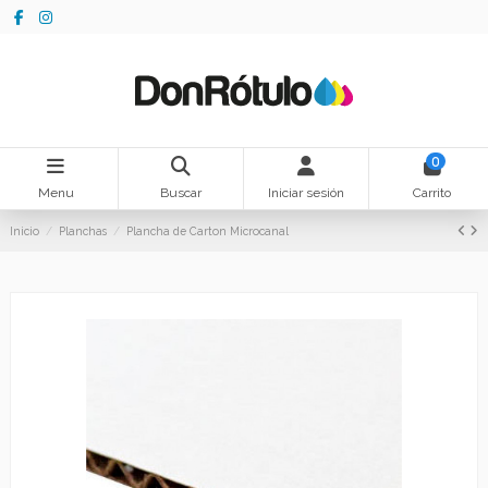
0
Menu
Buscar
Iniciar sesión
Carrito
Inicio
Planchas
Plancha de Carton Microcanal