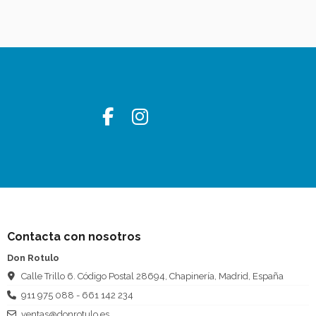
Contacta con nosotros
Don Rotulo
Calle Trillo 6. Código Postal 28694, Chapinería, Madrid, España
911 975 088 - 661 142 234
ventas@donrotulo.es