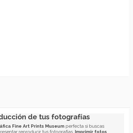
ONALIZADO
didas de tus Fotos
O O FOTO
vo o Solicita un Servicio de Diseño
*
Carga tu Archivo
o
Servicio de Diseño
Ningún archivo seleccionado
n archivo
 aceptados son: pdf, svg, png, jpg, psd, ai, jpeg, tiff, indd, bmp, eps, raw,
 PLAZO DE PRODUCCIÓN
rega en Días Laborables
*
Standard 4 Días