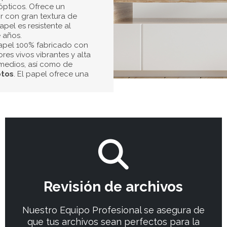
Epson UltraChrome Pro con 
revelado de fotos
sea de
color negro es ahora mas 
puesto que contamos con u
densidad para el mejor res
de tinta de tamaño múltip
reducida en el momento 
Cada
Impresión fotográf
o cualquier cambio de col
Nuestros estándares de fa
tengan una calidad de rep
una estabilidad de imagen 
posible.
La
Impresión Fotográfica
para complementar tu deco
de galería.
Imprimir fotog
Sigue los pasos, sube tu f
proceso es sencillo y ten
casa!
mprimir fotos