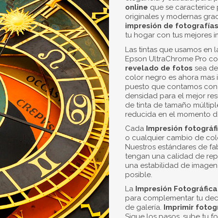
DESCUENTOS P
Cuantas 
descuent
al incre
-5%
para
-10%
par
-15%
par
-20%
par
En Stock
0,00 €
Impuestos inclui