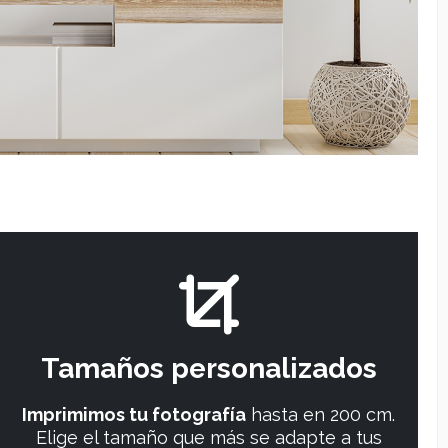
10 tipos de colores, lo que lo que garantiza que el
 una calidad extraordinaria. Gracias a estas tintas el
intenso y mas profundo a la hora de
imprimir fotos
,
na tinta de negro mate y otra de negro foto de alta
ultado final. Gracias a nuestra tecnología de gotas
le se obtiene una mejor gradación con granulación
de
imprimir fotos y posters
.
ica
está diseñada para que cualquier mínimo detalle
or mínimo se plasme durante el
revelado de fotos
.
bricación garantizan que a la hora de
revelar fotos
roducción impecable, precisión de color superior y
a nivel de archivo para ofrecerle la mejor calidad
 Fine Art Prints Museum
es el elemento perfecto
ración interior o si necesitas una imagen de calidad
rafías online
es muy sencillo gracias a DonRotulo.
oto y rápidamente podrás realizar tu pedido. ¡Nuestro
drás un gran producto colgado en la pared de tu