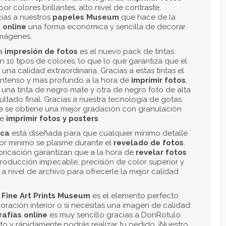
OR CANTIDAD
más unidades pidas mayor será el
o, éste se aplica automáticamente
mentar las cantidades
 más de
5 Unidades
a más de 25
Unidades
a más de 50
Unidades
a más de 100
Unidades
dos