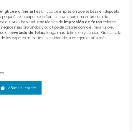
n gliceé o fine art
es un tipo de impresión que se basa en depositar
y pequeñas en papeles de fibras natural con una impresora de
 de el CMYK habitual, esta técnica de
impresión de fotos
colores
negros mas profundos y otro tipo de colores como el naranja o el
que el
revelado de fotos
tenga mas definición y calidad. Gracias a la
a de los papeles museum, la calidad de la imagen es aún más
l Tipo de Papel
*
Papel Museum RAG Photo Mate 310 gr
AG Photo Mate 310 gr
Papel Museum RAG Etching 310 gr
AG Aquarelle 310 gr
Papel Museum RAG Baritado Seda 310 gr