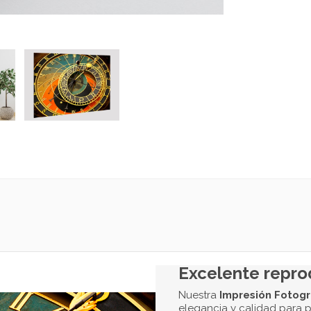
FORMATO PERS
2. Define las Me
Alto en cm
Ancho en cm
SUBA SU DISEÑ
3. Sube tu Archi
Carga tu Archiv
Seleccionar u
Los formatos de archivo
SELECCIONE EL
4. Plazo de Ent