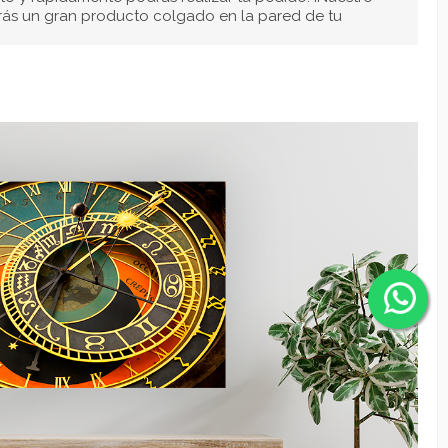
Añadir al carrito
ducción de tus fotografías
áfica Fine Art Prints Museum
perfecta si buscas
resentar reproducir tus fotografías.
Imprimir fotos
or colores brillantes, alto nivel de contraste,
cias a nuestros
papeles
Museum
que hace de la
 online
una forma económica y sencilla de decorar
imágenes.
la
impresión de fotos
es el nuevo pack de tintas