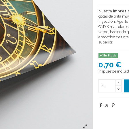
Nuestra
impresió
gotas de tinta mu
inyección. Aparte
CMYK mas claros, 
verde, haciendo 
absorción de tint
superior.
TIPO DE PAPEL
1. Selecciona e
Papel Museum R
Papel Museum R