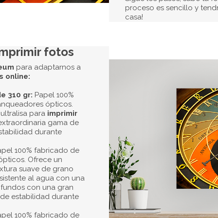
Excelente repro
Nuestra
Impresión Fotogr
elegancia y calidad para p
online
que se caracterice p
originales y modernas gra
impresión de fotografías
tu hogar con tus mejores 
Las tintas que usamos en 