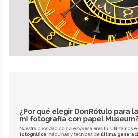
densidad con una reproducción de tonos altos y 
sombras excepcional para la
impresión de tus f
garantía de estabilidad durante años.
Crea tus fotografías impresas
online
En DonRótulo puedes
imprimir fotografías
online
.
Hacemos envíos a toda España.