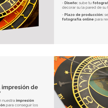
medios, así como de
otos
. El papel ofrece una
Revisión de archivos
Nuestro Equipo Profesional se asegura de
que tus archivos sean perfectos para la
impresión.
Confía en DonRótulo.