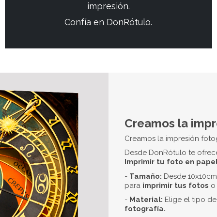
eum
para adaptarnos a
s online:
e 310 gr:
Papel 100%
lanqueadores ópticos.
ultralisa para
imprimir
 extraordinaria gama de
stabilidad durante
apel 100% fabricado de
ópticos. Ofrece un
extura suave de grano
esistente al agua con una
rofundos con una gran
 de estabilidad durante
apel 100% fabricado de
ópticos. Ofrece un
r con gran textura de
papel es resistente al
 años.
apel 100% fabricado con
res vivos vibrantes y alta