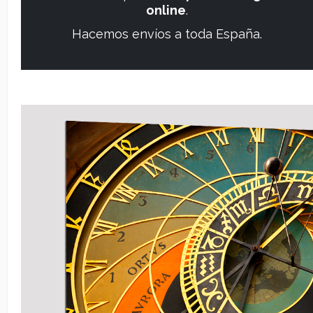
En DonRotulo disponemos de distintos
papeles
Mus
todas tus necesidades a la hora de
imprimir tus foto
Papel Museum RAG Photo Mate UltraSmooth d
fabricado de algodón. Esta libre de ácido y sin b
Ofrece un blanco mate natural con una superficie 
tus fotos
. El papel es resistente al agua con una
colores vivos y negros profundos con una larga e
muchos años.
Papel Museum RAG Photo Etching de 310 gr:
P
algodón. Esta libre de ácido y sin blanqueadores 
blanco mate natural con una superficie lisa con t
fino para
la impresión fotográfica
. El papel es r
extraordinaria gama de colores vivos y negros p
gradación entre colores. Además, es una garantía
muchos años.
Papel Museum RAG Photo Etching de 310 gr:
P
algodón. Esta libre de ácido y sin blanqueadores 
blanco mate natural con una superficie Watercolo
grano grueso para
la impresión fotográfica
. El 
agua y ofrece una garantía de estabilidad durante
Papel Museum RAG baritado seda de 310 gr:
P
sulfato de bario. Esta libre de ácido. Consigue colo